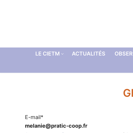
Aller
au
contenu
LE CIETM
ACTUALITÉS
OBSER
G
E-mail*
melanie@pratic-coop.fr