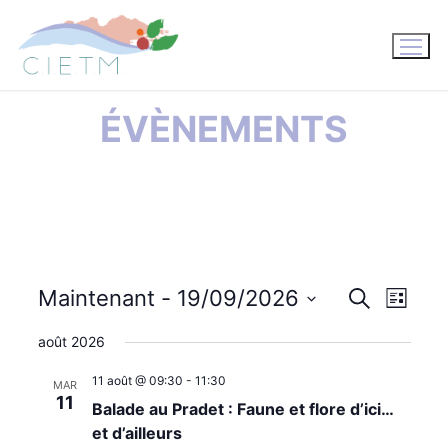
Aller
au
contenu
ÉVÈNEMENTS
Maintenant
 - 
19/09/2026
Recherche
NAV
RECHE
Liste
Sélectionnez
DE
août 2026
ET
une
VUE
11 août @ 09:30
-
11:30
date.
MAR
NAVIG
11
Balade au Pradet : Faune et flore d’ici…
ÉVÈ
et d’ailleurs