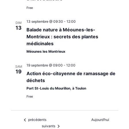
Free
13 septembre @ 09:30
-
12:00
DIM
13
Balade nature à Méounes-les-
Montrieux : secrets des plantes
médicinales
Méounes les Montrieux
19 septembre @ 09:00
-
12:00
SAM
19
Action éco-citoyenne de ramassage de
déchets
Port St-Louis du Mourillon, à Toulon
Free
Évènements
précédents
Aujourd’hui
Évènements
suivants