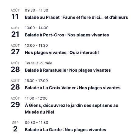
09:30
-
11:30
AOÛT
11
Balade au Pradet : Faune et flore d’ici… et d’ailleurs
10:00
-
14:00
AOÛT
21
Balade à Port-Cros : Nos plages vivantes
10:00
-
11:30
AOÛT
27
Nos plages vivantes : Quiz interactif
Toute la journée
AOÛT
28
Balade à Ramatuelle : Nos plages vivantes
16:00
-
17:00
AOÛT
28
Balade à La Croix Valmer : Nos plages vivantes
11:00
-
12:00
AOÛT
29
À Giens, découvrez le jardin des sept sens au
Musée du Niel
09:30
-
11:30
SEP
2
Balade à La Garde : Nos plages vivantes