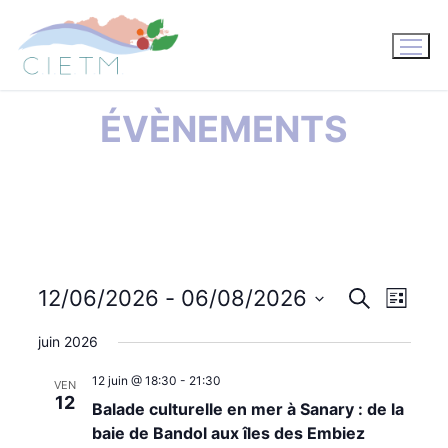
Aller
au
contenu
ÉVÈNEMENTS
12/06/2026
 - 
06/08/2026
Recherche
NAV
RECHE
Liste
Sélectionnez
DE
juin 2026
ET
une
VUE
12 juin @ 18:30
-
21:30
date.
VEN
NAVIG
12
Balade culturelle en mer à Sanary : de la
ÉVÈ
baie de Bandol aux îles des Embiez