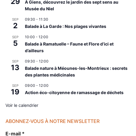
29
À Giens, découvrez le jardin des sept sens au
Musée du Niel
09:30
-
11:30
SEP
2
Balade à La Garde : Nos plages vivantes
10:00
-
12:00
SEP
5
Balade à Ramatuelle – Faune et Flore d’ici et
d’ailleurs
09:30
-
12:00
SEP
13
Balade nature à Méounes-les-Montrieux : secrets
des plantes médicinales
09:00
-
12:00
SEP
19
Action éco-citoyenne de ramassage de déchets
Voir le calendrier
ABONNEZ-VOUS À NOTRE NEWSLETTER
E-mail
*