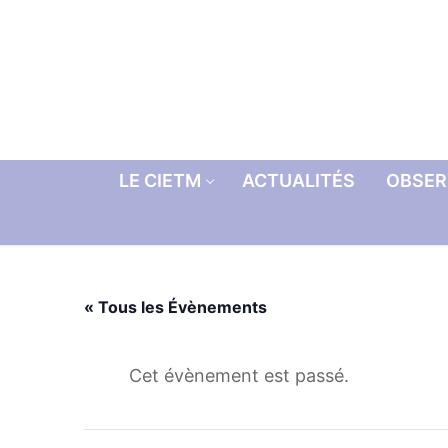
Aller
au
contenu
LE CIETM
ACTUALITÉS
OBSER
« Tous les Évènements
Cet évènement est passé.