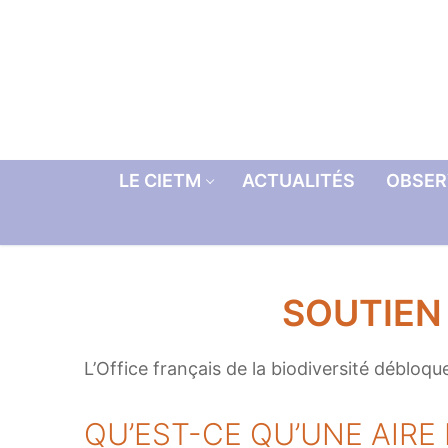
Aller
au
contenu
LE CIETM
ACTUALITÉS
OBSER
SOUTIEN 
L’Office français de la biodiversité débloq
QU’EST-CE QU’UNE AIRE