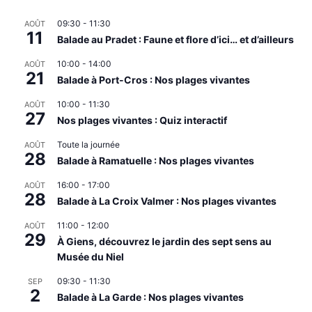
09:30
-
11:30
AOÛT
11
Balade au Pradet : Faune et flore d’ici… et d’ailleurs
10:00
-
14:00
AOÛT
21
Balade à Port-Cros : Nos plages vivantes
10:00
-
11:30
AOÛT
27
Nos plages vivantes : Quiz interactif
Toute la journée
AOÛT
28
Balade à Ramatuelle : Nos plages vivantes
16:00
-
17:00
AOÛT
28
Balade à La Croix Valmer : Nos plages vivantes
11:00
-
12:00
AOÛT
29
À Giens, découvrez le jardin des sept sens au
Musée du Niel
09:30
-
11:30
SEP
2
Balade à La Garde : Nos plages vivantes