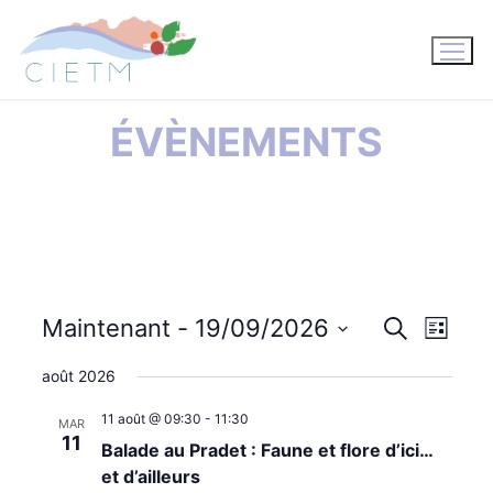
Aller
au
contenu
ÉVÈNEMENTS
Maintenant
 - 
19/09/2026
Recherche
NAV
RECHE
Liste
Sélectionnez
DE
août 2026
ET
une
VUE
11 août @ 09:30
-
11:30
date.
MAR
NAVIG
11
Balade au Pradet : Faune et flore d’ici…
ÉVÈ
et d’ailleurs