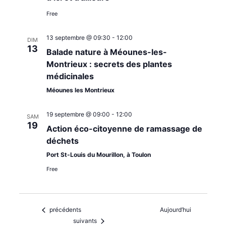
Free
13 septembre @ 09:30
-
12:00
DIM
13
Balade nature à Méounes-les-
Montrieux : secrets des plantes
médicinales
Méounes les Montrieux
19 septembre @ 09:00
-
12:00
SAM
19
Action éco-citoyenne de ramassage de
déchets
Port St-Louis du Mourillon, à Toulon
Free
Évènements
précédents
Aujourd’hui
Évènements
suivants