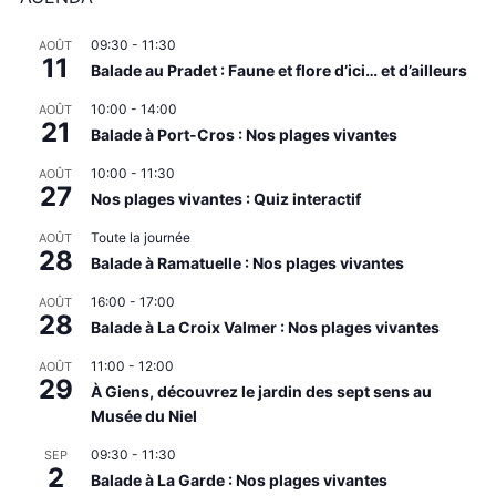
09:30
-
11:30
AOÛT
11
Balade au Pradet : Faune et flore d’ici… et d’ailleurs
10:00
-
14:00
AOÛT
21
Balade à Port-Cros : Nos plages vivantes
10:00
-
11:30
AOÛT
27
Nos plages vivantes : Quiz interactif
Toute la journée
AOÛT
28
Balade à Ramatuelle : Nos plages vivantes
16:00
-
17:00
AOÛT
28
Balade à La Croix Valmer : Nos plages vivantes
11:00
-
12:00
AOÛT
29
À Giens, découvrez le jardin des sept sens au
Musée du Niel
09:30
-
11:30
SEP
2
Balade à La Garde : Nos plages vivantes