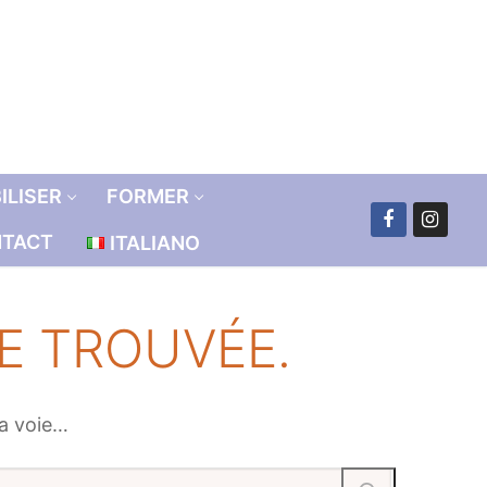
ILISER
FORMER
TACT
ITALIANO
RE TROUVÉE.
la voie…