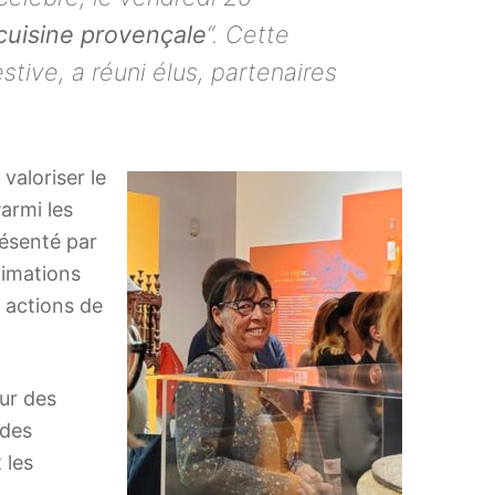
cuisine provençale
“. Cette
stive, a réuni élus, partenaires
valoriser le
Parmi les
résenté par
nimations
 actions de
ur des
 des
 les