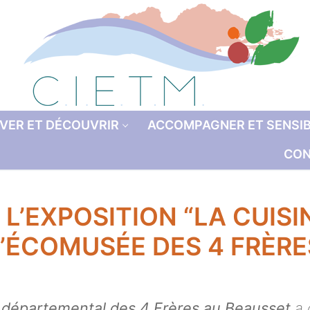
VER ET DÉCOUVRIR
ACCOMPAGNER ET SENSIB
CON
L’EXPOSITION “LA CUIS
L’ÉCOMUSÉE DES 4 FRÈRE
départemental des 4 Frères au Beausset
a 