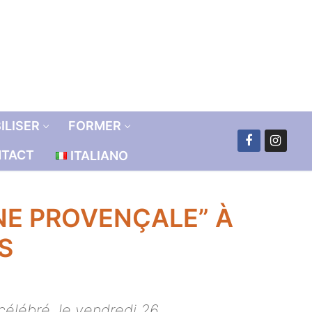
ILISER
FORMER
TACT
ITALIANO
INE PROVENÇALE” À
S
célébré, le vendredi 26