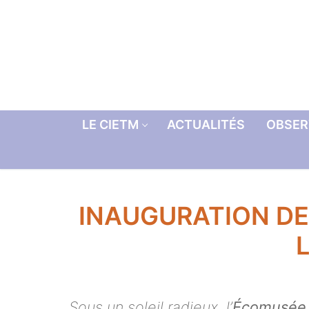
Aller
au
contenu
LE CIETM
ACTUALITÉS
OBSER
INAUGURATION DE 
Sous un soleil radieux, l’
Écomusée 