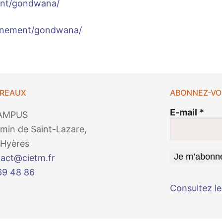
ent/gondwana/
venement/gondwana/
UREAUX
ABONNEZ-VO
E-mail
*
AMPUS
min de Saint-Lazare,
Hyères
act@cietm.fr
69 48 86
Consultez le