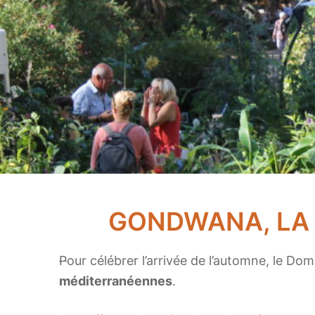
GONDWANA, LA 
P
our célébrer l’arrivée de l’automne, le D
méditerranéennes
.