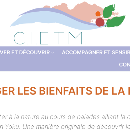
VER ET DÉCOUVRIR
ACCOMPAGNER ET SENSIB
CON
ER LES BIENFAITS DE LA
r à la nature au cours de balades alliant la
in Yoku. Une manière originale de découvrir le 