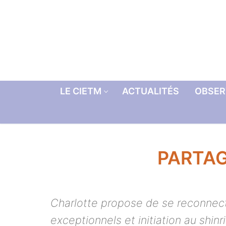
Aller
au
contenu
LE CIETM
ACTUALITÉS
OBSER
PARTAG
Charlotte propose de se reconnecte
exceptionnels et initiation au shinr