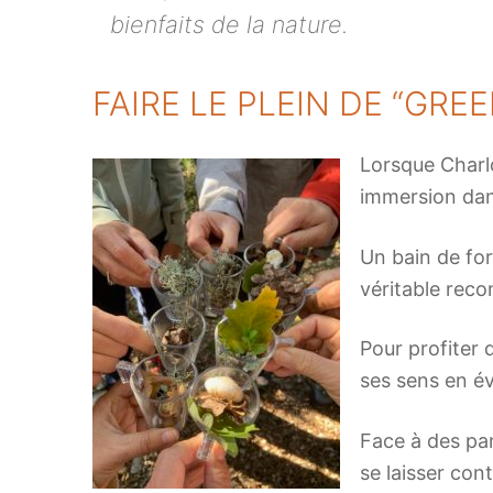
bienfaits de la nature.
FAIRE LE PLEIN DE “GRE
Lorsque Charlo
immersion dans
Un bain de forê
véritable reco
Pour profiter 
ses sens en év
Face à des pan
se laisser cont