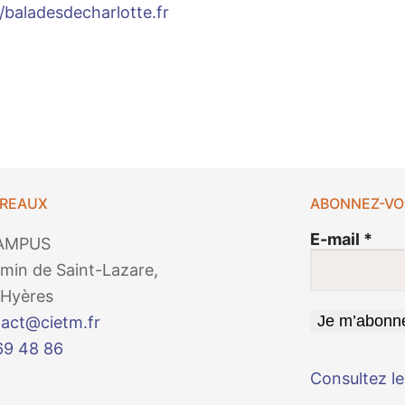
//baladesdecharlotte.fr
UREAUX
ABONNEZ-VO
E-mail
*
AMPUS
min de Saint-Lazare,
Hyères
act@cietm.fr
69 48 86
Consultez le