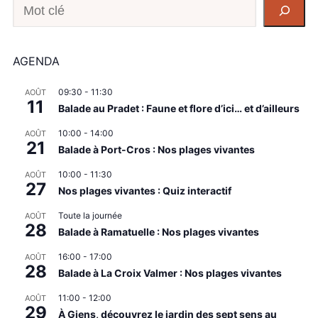
Recherche
AGENDA
09:30
-
11:30
AOÛT
11
Balade au Pradet : Faune et flore d’ici… et d’ailleurs
10:00
-
14:00
AOÛT
21
Balade à Port-Cros : Nos plages vivantes
10:00
-
11:30
AOÛT
27
Nos plages vivantes : Quiz interactif
Toute la journée
AOÛT
28
Balade à Ramatuelle : Nos plages vivantes
16:00
-
17:00
AOÛT
28
Balade à La Croix Valmer : Nos plages vivantes
11:00
-
12:00
AOÛT
29
À Giens, découvrez le jardin des sept sens au