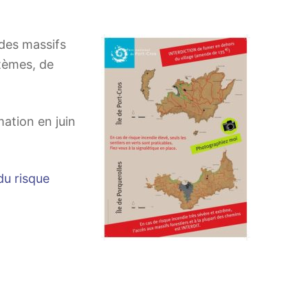
 des massifs
stèmes, de
ation en juin
u risque