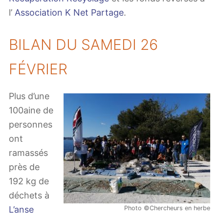
l’
Association K Net Partage
.
BILAN DU SAMEDI 26
FÉVRIER
Plus d’une
100aine de
personnes
ont
ramassés
près de
192 kg de
déchets à
L’anse
Photo ©Chercheurs en herbe