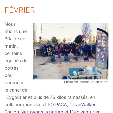
FÉVRIER
Nous
étions une
30aine ce
matin,
certains
équipés de
bottes
pour
parcourir
Photo ©Chercheurs en herbe
le canal de
l’Eygoutier et plus de 75 kilos ramassés, en
collaboration avec
LPO PACA
,
CleanWalker
Toulon Nettoyons la nature
et
L’ apiventurier