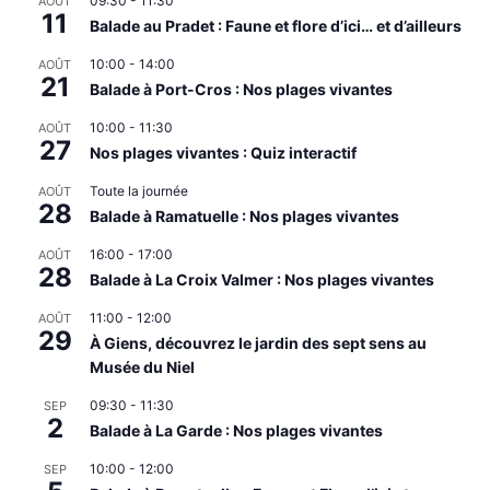
09:30
-
11:30
AOÛT
11
Balade au Pradet : Faune et flore d’ici… et d’ailleurs
10:00
-
14:00
AOÛT
21
Balade à Port-Cros : Nos plages vivantes
10:00
-
11:30
AOÛT
27
Nos plages vivantes : Quiz interactif
Toute la journée
AOÛT
28
Balade à Ramatuelle : Nos plages vivantes
16:00
-
17:00
AOÛT
28
Balade à La Croix Valmer : Nos plages vivantes
11:00
-
12:00
AOÛT
29
À Giens, découvrez le jardin des sept sens au
Musée du Niel
09:30
-
11:30
SEP
2
Balade à La Garde : Nos plages vivantes
10:00
-
12:00
SEP