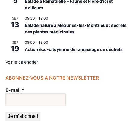
5
Balade à Ramatuelle – Faune et Flore d’ici et
d’ailleurs
09:30
-
12:00
SEP
13
Balade nature à Méounes-les-Montrieux : secrets
des plantes médicinales
09:00
-
12:00
SEP
19
Action éco-citoyenne de ramassage de déchets
Voir le calendrier
ABONNEZ-VOUS À NOTRE NEWSLETTER
E-mail
*