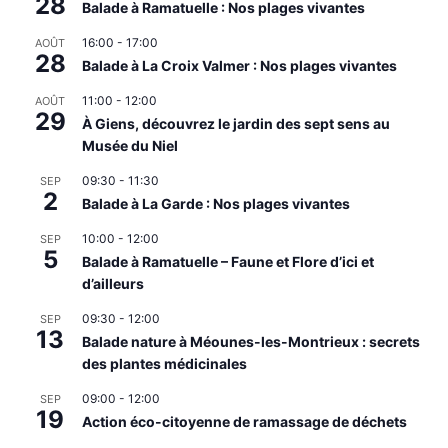
28
Balade à Ramatuelle : Nos plages vivantes
16:00
-
17:00
AOÛT
28
Balade à La Croix Valmer : Nos plages vivantes
11:00
-
12:00
AOÛT
29
À Giens, découvrez le jardin des sept sens au
Musée du Niel
09:30
-
11:30
SEP
2
Balade à La Garde : Nos plages vivantes
10:00
-
12:00
SEP
5
Balade à Ramatuelle – Faune et Flore d’ici et
d’ailleurs
09:30
-
12:00
SEP
13
Balade nature à Méounes-les-Montrieux : secrets
des plantes médicinales
09:00
-
12:00
SEP
19
Action éco-citoyenne de ramassage de déchets