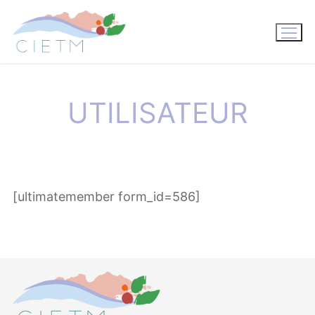
Aller
au
contenu
UTILISATEUR
[ultimatemember form_id=586]