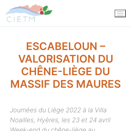
Aller
au
contenu
ESCABELOUN –
VALORISATION DU
CHÊNE-LIÈGE DU
MASSIF DES MAURES
Journées du Liège 2022 à la Villa
Noailles, Hyères, les 23 et 24 avril
Week-end du chêne-liège au