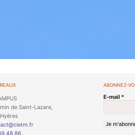
UREAUX
ABONNEZ-VO
E-mail
*
AMPUS
min de Saint-Lazare,
Hyères
act@cietm.fr
69 48 86