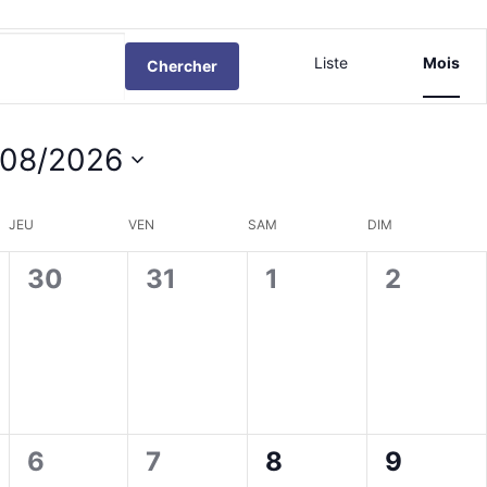
NAVIGATI
Liste
Mois
Chercher
DE
VUES
/08/2026
ÉVÈNEME
tionnez
JEU
VEN
SAM
DIM
0
0
0
0
30
31
1
2
ent,
évènement,
évènement,
évènement,
évènem
0
0
0
0
6
7
8
9