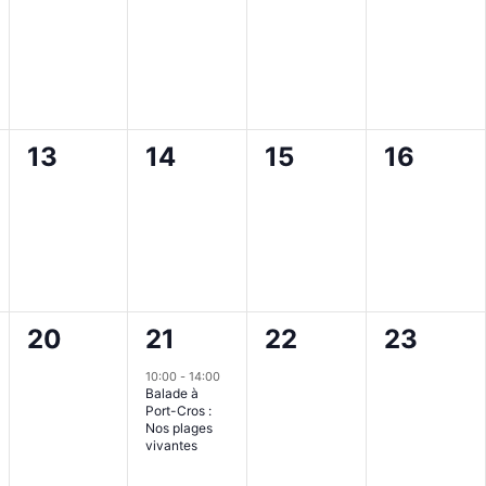
ent,
évènement,
évènement,
évènement,
évènem
0
0
0
0
13
14
15
16
ent,
évènement,
évènement,
évènement,
évènem
0
1
0
0
20
21
22
23
ent,
évènement,
évènement,
évènement,
évènem
10:00
-
14:00
Balade à
Port-Cros :
Nos plages
vivantes