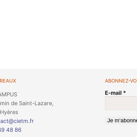
UREAUX
ABONNEZ-VO
E-mail
*
AMPUS
min de Saint-Lazare,
Hyères
act@cietm.fr
69 48 86