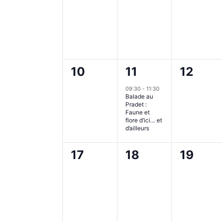
évènement,
évènement,
évènem
0
1
0
10
11
12
évènement,
évènement,
évènem
09:30
-
11:30
Balade au
Pradet :
Faune et
flore d’ici… et
d’ailleurs
0
0
0
17
18
19
évènement,
évènement,
évènem