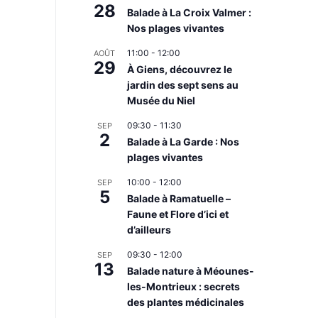
ent,
28
Balade à La Croix Valmer :
Nos plages vivantes
11:00
-
12:00
AOÛT
29
À Giens, découvrez le
jardin des sept sens au
Musée du Niel
ent,
09:30
-
11:30
SEP
2
Balade à La Garde : Nos
plages vivantes
10:00
-
12:00
SEP
5
Balade à Ramatuelle –
Faune et Flore d’ici et
d’ailleurs
ent,
09:30
-
12:00
SEP
13
Balade nature à Méounes-
les-Montrieux : secrets
des plantes médicinales