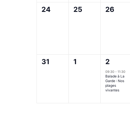
0
0
0
24
25
26
évènement,
évènement,
évènem
0
0
1
31
1
2
évènement,
évènement,
évènem
09:30
-
11:30
Balade à La
Garde : Nos
plages
vivantes