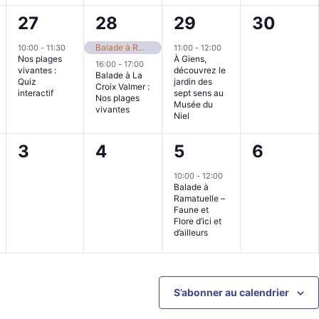
1
2
1
0
27
28
29
30
ent,
évènement,
évènements,
évènement,
évènem
Balade à Ramatuelle : Nos plages vivantes
10:00
-
11:30
11:00
-
12:00
Nos plages
À Giens,
16:00
-
17:00
vivantes :
découvrez le
Balade à La
Quiz
jardin des
Croix Valmer :
interactif
sept sens au
Nos plages
Musée du
vivantes
Niel
0
0
1
0
3
4
5
6
ent,
évènement,
évènement,
évènement,
évènem
10:00
-
12:00
Balade à
Ramatuelle –
Faune et
Flore d’ici et
d’ailleurs
S’abonner au calendrier