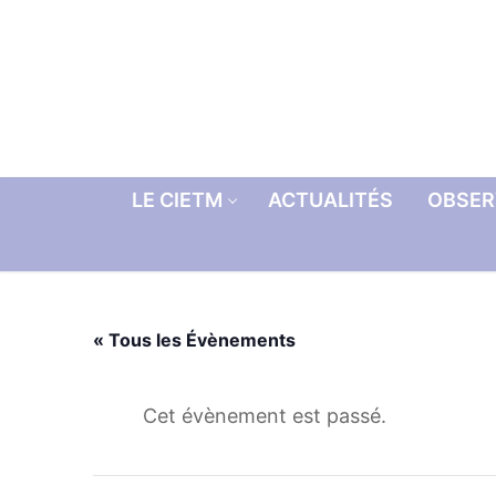
Aller
au
contenu
LE CIETM
ACTUALITÉS
OBSER
« Tous les Évènements
Cet évènement est passé.