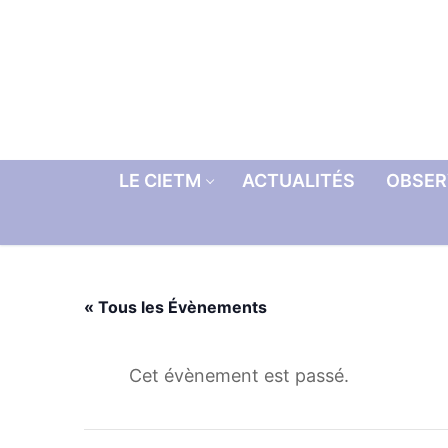
Aller
au
contenu
LE CIETM
ACTUALITÉS
OBSER
« Tous les Évènements
Cet évènement est passé.