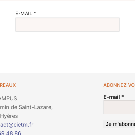
E-MAIL
*
UREAUX
ABONNEZ-VO
E-mail
*
AMPUS
min de Saint-Lazare,
Hyères
act@cietm.fr
69 48 86