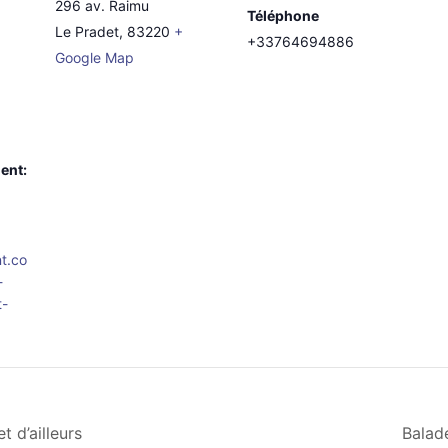
296 av. Raimu
Téléphone
Le Pradet
,
83220
+
+33764694886
Google Map
ent:
t.co
-
t-
t d’ailleurs
Balade