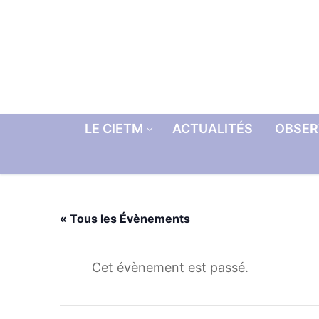
Aller
au
contenu
LE CIETM
ACTUALITÉS
OBSER
« Tous les Évènements
Cet évènement est passé.