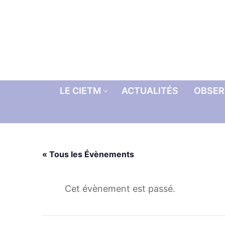
Aller
au
contenu
LE CIETM
ACTUALITÉS
OBSER
« Tous les Évènements
Cet évènement est passé.