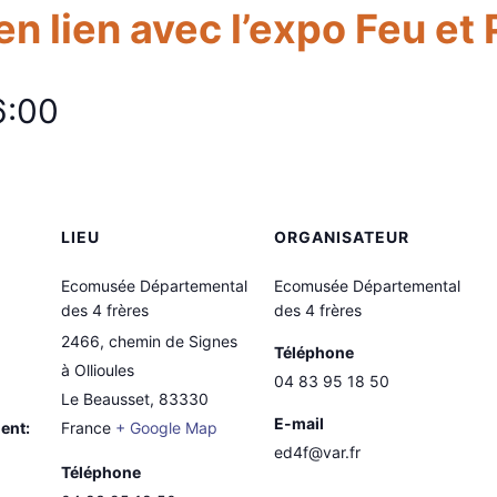
en lien avec l’expo Feu et
6:00
LIEU
ORGANISATEUR
Ecomusée Départemental
Ecomusée Départemental
des 4 frères
des 4 frères
2466, chemin de Signes
Téléphone
à Ollioules
04 83 95 18 50
Le Beausset
,
83330
E-mail
ent:
France
+ Google Map
ed4f@var.fr
Téléphone