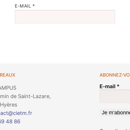
E-MAIL
*
UREAUX
ABONNEZ-VO
E-mail
*
AMPUS
min de Saint-Lazare,
Hyères
act@cietm.fr
69 48 86