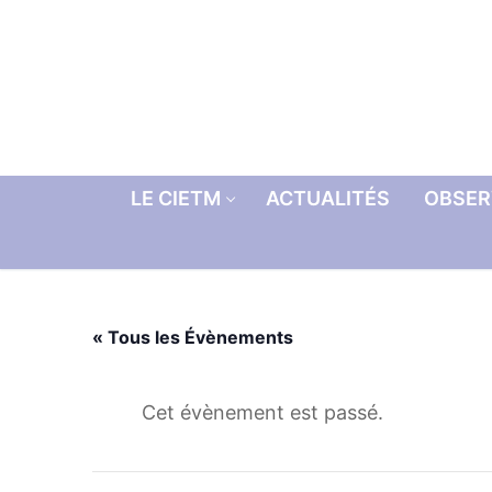
Aller
au
contenu
LE CIETM
ACTUALITÉS
OBSER
« Tous les Évènements
Cet évènement est passé.