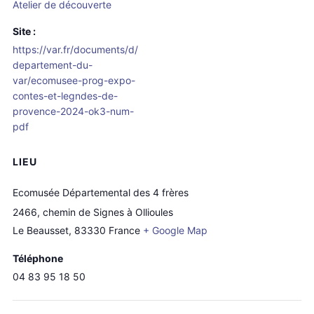
Atelier de découverte
Site :
https://var.fr/documents/d/
departement-du-
var/ecomusee-prog-expo-
contes-et-legndes-de-
provence-2024-ok3-num-
pdf
LIEU
Ecomusée Départemental des 4 frères
2466, chemin de Signes à Ollioules
Le Beausset
,
83330
France
+ Google Map
Téléphone
04 83 95 18 50