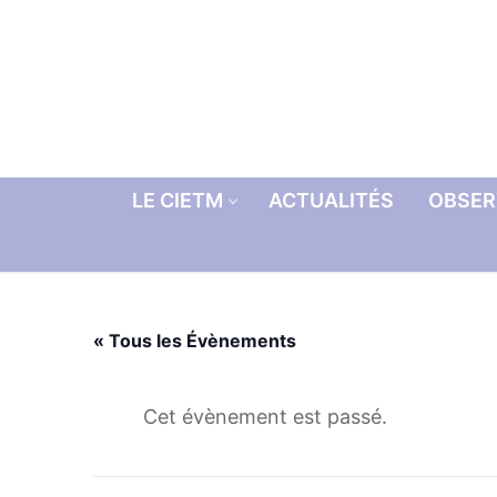
Aller
au
contenu
LE CIETM
ACTUALITÉS
OBSER
« Tous les Évènements
Cet évènement est passé.