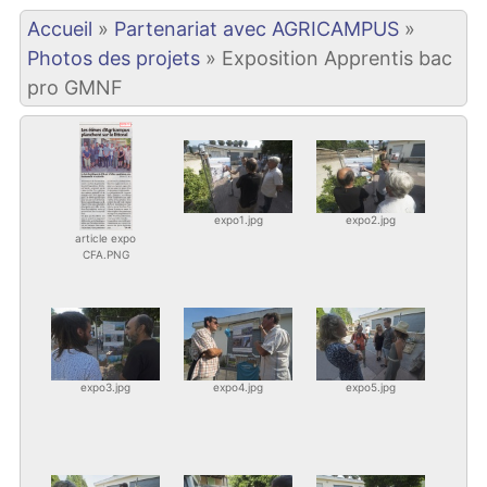
Accueil
»
Partenariat avec AGRICAMPUS
»
Photos des projets
»
Exposition Apprentis bac
pro GMNF
expo1.jpg
expo2.jpg
article expo
CFA.PNG
expo3.jpg
expo4.jpg
expo5.jpg