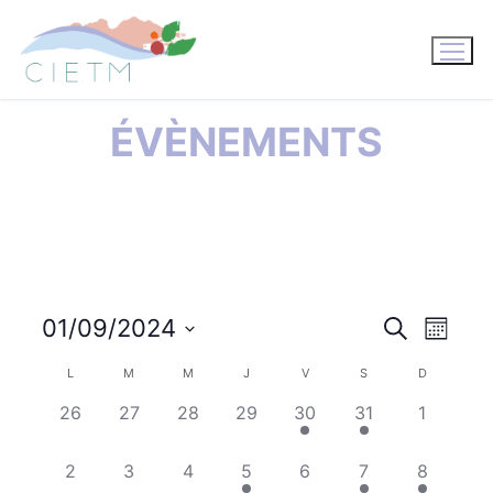
Aller
au
contenu
ÉVÈNEMENTS
01/09/2024
Recherche
NAV
RECHE
Mois
Sélectionnez
DE
L
M
M
J
V
S
D
CALENDRIER
ET
une
VUE
0
0
0
0
1
1
0
26
27
28
29
30
31
1
date.
DE
évènement,
évènement,
évènement,
évènement,
évènement,
évènement,
évèneme
NAVIG
ÉVÈ
0
0
0
1
0
1
1
2
3
4
5
6
7
8