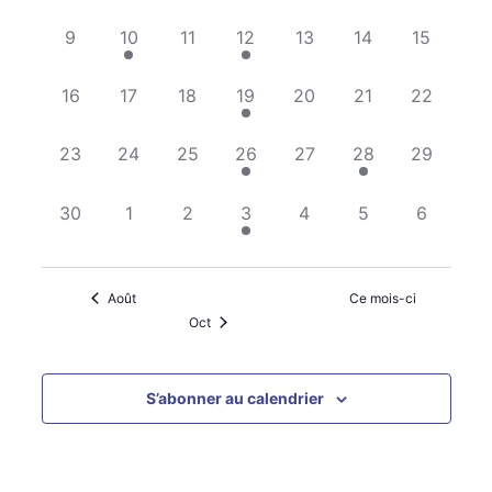
ÉVÈNEMENTS
DE
évènement,
évènement,
évènement,
évènement,
évènement,
évènement,
évènemen
0
1
0
1
0
0
0
9
10
11
12
13
14
15
VUES
évènement,
évènement,
évènement,
évènement,
évènement,
évènement,
évènemen
0
0
0
2
0
0
0
16
17
18
19
20
21
22
ÉVÈNE
évènement,
évènement,
évènement,
évènements,
évènement,
évènement,
évènemen
0
0
0
1
0
1
0
23
24
25
26
27
28
29
évènement,
évènement,
évènement,
évènement,
évènement,
évènement,
évènemen
0
0
0
1
0
0
0
30
1
2
3
4
5
6
évènement,
évènement,
évènement,
évènement,
évènement,
évènement,
évènemen
Août
Ce mois-ci
Oct
S’abonner au calendrier