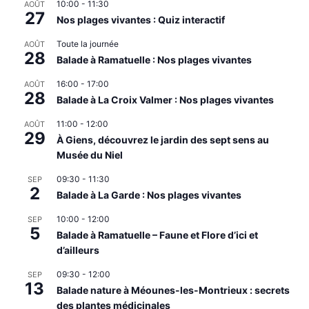
10:00
-
11:30
AOÛT
27
Nos plages vivantes : Quiz interactif
Toute la journée
AOÛT
28
Balade à Ramatuelle : Nos plages vivantes
16:00
-
17:00
AOÛT
28
Balade à La Croix Valmer : Nos plages vivantes
11:00
-
12:00
AOÛT
29
À Giens, découvrez le jardin des sept sens au
Musée du Niel
09:30
-
11:30
SEP
2
Balade à La Garde : Nos plages vivantes
10:00
-
12:00
SEP
5
Balade à Ramatuelle – Faune et Flore d’ici et
d’ailleurs
09:30
-
12:00
SEP
13
Balade nature à Méounes-les-Montrieux : secrets
des plantes médicinales