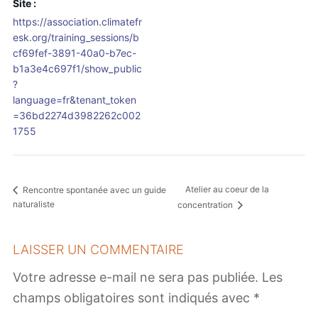
Site :
https://association.climatefr
esk.org/training_sessions/b
cf69fef-3891-40a0-b7ec-
b1a3e4c697f1/show_public
?
language=fr&tenant_token
=36bd2274d3982262c002
1755
Atelier au coeur de la
Rencontre spontanée avec un guide
naturaliste
concentration
LAISSER UN COMMENTAIRE
Votre adresse e-mail ne sera pas publiée.
Les
champs obligatoires sont indiqués avec
*